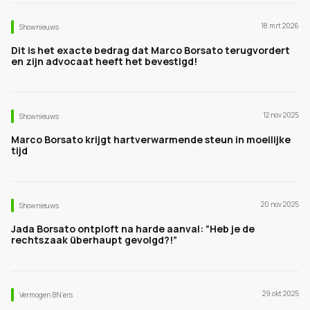
18 mrt 2026
Shownieuws
Dit is het exacte bedrag dat Marco Borsato terugvordert
en zijn advocaat heeft het bevestigd!
12 nov 2025
Shownieuws
Marco Borsato krijgt hartverwarmende steun in moeilijke
tijd
20 nov 2025
Shownieuws
Jada Borsato ontploft na harde aanval: “Heb je de
rechtszaak überhaupt gevolgd?!”
29 okt 2025
Vermogen BN’ers