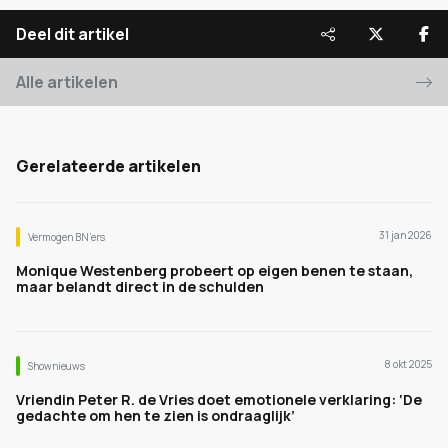
Deel dit artikel
Alle artikelen
Gerelateerde artikelen
31 jan 2026
Vermogen BN’ers
Monique Westenberg probeert op eigen benen te staan,
maar belandt direct in de schulden
8 okt 2025
Shownieuws
Vriendin Peter R. de Vries doet emotionele verklaring: ‘De
gedachte om hen te zien is ondraaglijk’