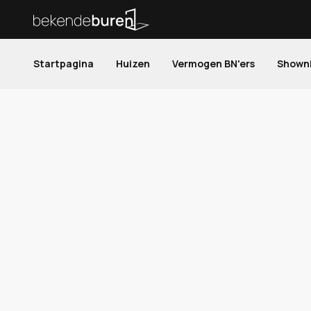
Startpagina
Huizen
Vermogen BN'ers
Shown