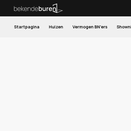
Startpagina
Huizen
Vermogen BN'ers
Shown