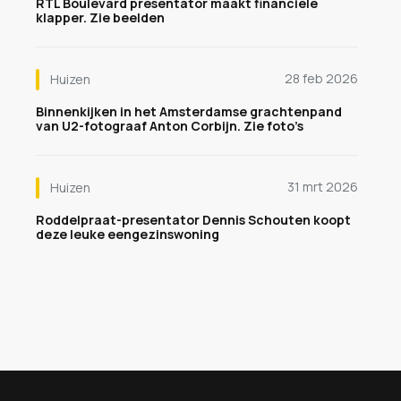
RTL Boulevard presentator maakt financiele
klapper. Zie beelden
28 feb 2026
Huizen
Binnenkijken in het Amsterdamse grachtenpand
van U2-fotograaf Anton Corbijn. Zie foto’s
31 mrt 2026
Huizen
Roddelpraat-presentator Dennis Schouten koopt
deze leuke eengezinswoning