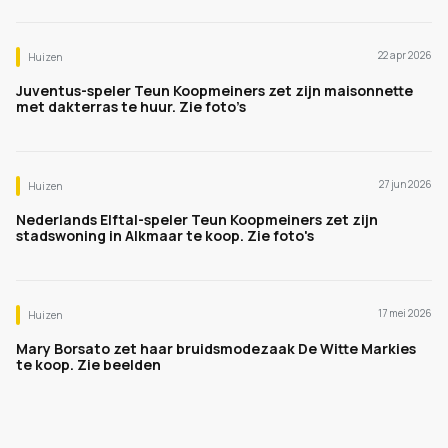
22 apr 2026
Huizen
Juventus-speler Teun Koopmeiners zet zijn maisonnette
met dakterras te huur. Zie foto’s
27 jun 2026
Huizen
Nederlands Elftal-speler Teun Koopmeiners zet zijn
stadswoning in Alkmaar te koop. Zie foto's
17 mei 2026
Huizen
Mary Borsato zet haar bruidsmodezaak De Witte Markies
te koop. Zie beelden