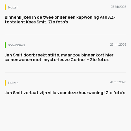
25 feb 2026
Huizen
Binnenkijken in de twee onder een kapwoning van AZ-
toptalent Kees Smit. Zie foto’s
22 mrt 2026
Shownieuws
Jan Smit doorbreekt stilte, maar zou binnenkort hier
samenwonen met ‘mysterieuze Corine’ – Zie foto’s
20 mrt 2026
Huizen
Jan Smit verlaat zijn villa voor deze huurwoning! Zie foto’s