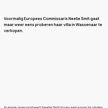
Voormalig Europees Commissaris Neelie Smit gaat
maar weer eens proberen haar villa in Wassenaar te
verkopen.
Al enige jaren probeert Neelie Smit Kroes een koper te vinden