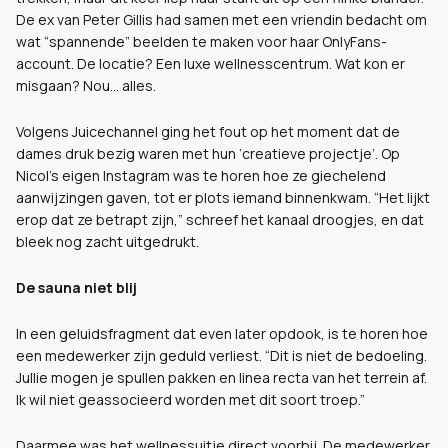
De ex van Peter Gillis had samen met een vriendin bedacht om
wat “spannende” beelden te maken voor haar OnlyFans-
account. De locatie? Een luxe wellnesscentrum. Wat kon er
misgaan? Nou… alles.
Volgens Juicechannel ging het fout op het moment dat de
dames druk bezig waren met hun ‘creatieve projectje’. Op
Nicol’s eigen Instagram was te horen hoe ze giechelend
aanwijzingen gaven, tot er plots iemand binnenkwam. “Het lijkt
erop dat ze betrapt zijn,” schreef het kanaal droogjes, en dat
bleek nog zacht uitgedrukt.
De sauna niet blij
In een geluidsfragment dat even later opdook, is te horen hoe
een medewerker zijn geduld verliest. “Dit is niet de bedoeling.
Jullie mogen je spullen pakken en linea recta van het terrein af.
Ik wil niet geassocieerd worden met dit soort troep.”
Daarmee was het wellnessuitje direct voorbij. De medewerker