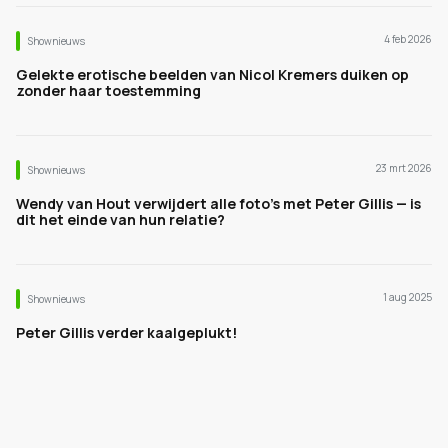
4 feb 2026
Shownieuws
Gelekte erotische beelden van Nicol Kremers duiken op
zonder haar toestemming
23 mrt 2026
Shownieuws
Wendy van Hout verwijdert alle foto’s met Peter Gillis — is
dit het einde van hun relatie?
1 aug 2025
Shownieuws
Peter Gillis verder kaalgeplukt!