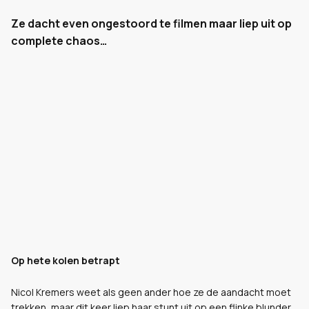
Ze dacht even ongestoord te filmen maar liep uit op
complete chaos…
Op hete kolen betrapt
Nicol Kremers weet als geen ander hoe ze de aandacht moet
trekken, maar dit keer liep haar stunt uit op een flinke blunder.