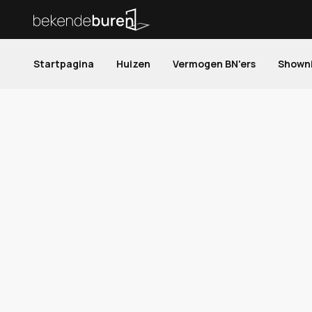
Startpagina
Huizen
Vermogen BN'ers
Shown