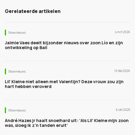
Gerelateerde artikelen
4 mrt 2026
Shownieuws
Jaimie Vaes deelt bijzonder nieuws over zoon Lío en zijn
ontwikkeling op Bali
10 feb 2026
Shownieuws
Lil’ Kleine niet alleen met Valentijn? Deze vrouw zou zijn
hart hebben veroverd
6 okt 2025
Shownieuws
André Hazes jr haalt snoeihard uit: ‘Als Lil’ Kleine mijn zoon
was, sloeg ik z’n tanden eruit’