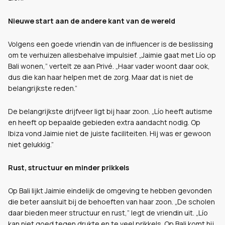
Nieuwe start aan de andere kant van de wereld
Volgens een goede vriendin van de influencer is de beslissing
om te verhuizen allesbehalve impulsief. „Jaimie gaat met Lío op
Bali wonen,” vertelt ze aan Privé. „Haar vader woont daar ook,
dus die kan haar helpen met de zorg. Maar dat is niet de
belangrijkste reden.”
De belangrijkste drijfveer ligt bij haar zoon. „Lío heeft autisme
en heeft op bepaalde gebieden extra aandacht nodig. Op
Ibiza vond Jaimie niet de juiste faciliteiten. Hij was er gewoon
niet gelukkig.”
Rust, structuur en minder prikkels
Op Bali lijkt Jaimie eindelijk de omgeving te hebben gevonden
die beter aansluit bij de behoeften van haar zoon. „De scholen
daar bieden meer structuur en rust,” legt de vriendin uit. „Lío
kan niet goed tegen drukte en te veel prikkels. Op Bali komt hij