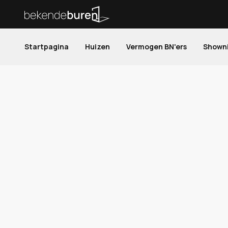
Startpagina
Huizen
Vermogen BN'ers
Shown