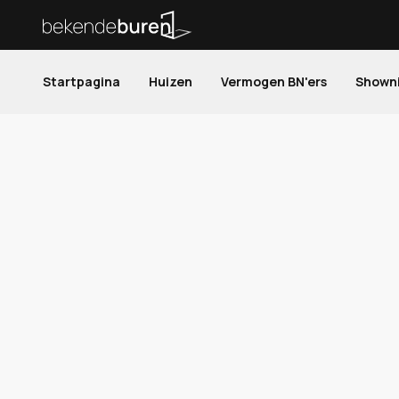
Startpagina
Huizen
Vermogen BN'ers
Shown