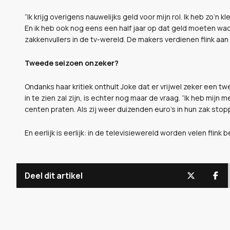
“Ik krijg overigens nauwelijks geld voor mijn rol. Ik heb zo’n 
En ik heb ook nog eens een half jaar op dat geld moeten wach
zakkenvullers in de tv-wereld. De makers verdienen flink aan 
Tweede seizoen onzeker?
Ondanks haar kritiek onthult Joke dat er vrijwel zeker een 
in te zien zal zijn, is echter nog maar de vraag. “Ik heb mijn 
centen praten. Als zij weer duizenden euro’s in hun zak stopp
En eerlijk is eerlijk: in de televisiewereld worden velen flin
Deel dit artikel