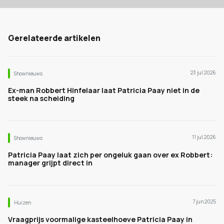
Gerelateerde artikelen
23 jul 2026
Shownieuws
Ex-man Robbert Hinfelaar laat Patricia Paay niet in de
steek na scheiding
11 jul 2026
Shownieuws
Patricia Paay laat zich per ongeluk gaan over ex Robbert:
manager grijpt direct in
7 jun 2025
Huizen
Vraagprijs voormalige kasteelhoeve Patricia Paay in