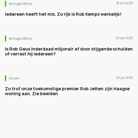
18 mrt 2026
Vermogen BN’ers
Iedereen heeft het mis. Zo rijk is Rob Kemps werkelijk!
29 apr 2026
Vermogen BN’ers
Is Rob Geus inderdaad miljonair af door stijgende schulden
of verrast hij iedereen?
29 jan 2026
Huizen
Zo trof onze toekomstige premier Rob Jetten zijn Haagse
woning aan. Zie beelden