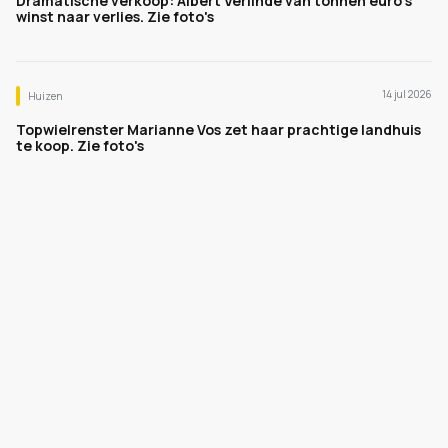
Dramatische verkoop: Albert Verlinde van tonnen euro's
winst naar verlies. Zie foto's
14 jul 2026
Huizen
Topwielrenster Marianne Vos zet haar prachtige landhuis
te koop. Zie foto's