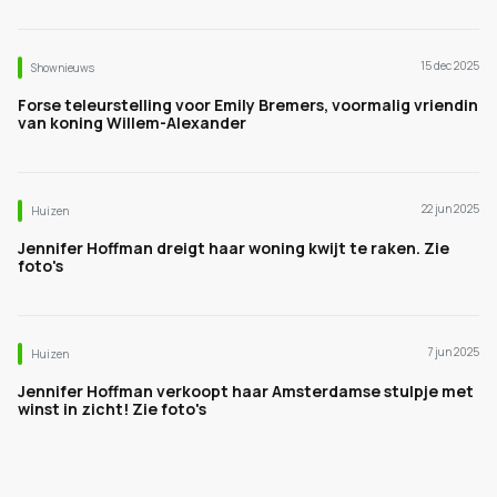
15 dec 2025
Shownieuws
Forse teleurstelling voor Emily Bremers, voormalig vriendin
van koning Willem-Alexander
22 jun 2025
Huizen
Jennifer Hoffman dreigt haar woning kwijt te raken. Zie
foto's
7 jun 2025
Huizen
Jennifer Hoffman verkoopt haar Amsterdamse stulpje met
winst in zicht! Zie foto's