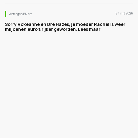
24 mrt 2026
Vermogen BN’ers
Sorry Roxeanne en Dre Hazes, je moeder Rachel is weer
miljoenen euro's rijker geworden. Lees maar