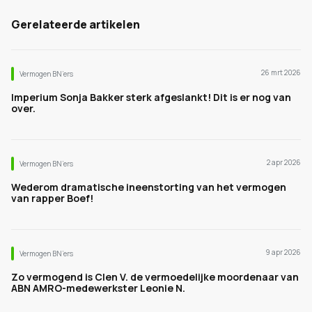
Gerelateerde artikelen
26 mrt 2026
Vermogen BN’ers
Imperium Sonja Bakker sterk afgeslankt! Dit is er nog van
over.
2 apr 2026
Vermogen BN’ers
Wederom dramatische ineenstorting van het vermogen
van rapper Boef!
9 apr 2026
Vermogen BN’ers
Zo vermogend is Clen V. de vermoedelijke moordenaar van
ABN AMRO-medewerkster Leonie N.