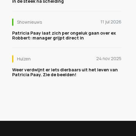
in de steek na scheiding
11 jul 2026
Shownieuws
Patricia Paay laat zich per ongeluk gaan over ex
Robbert: manager grijpt direct in
24 nov 2025
Huizen
Weer verdwijnt er iets dierbaars uit het leven van
Patricia Paay. Zie de beelden!