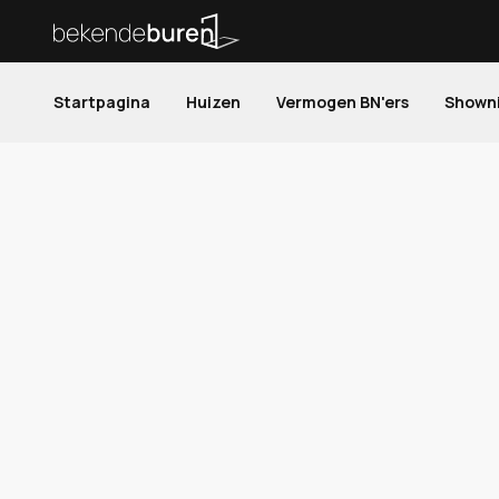
Startpagina
Huizen
Vermogen BN'ers
Shown