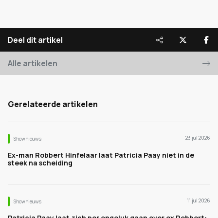
Deel dit artikel
Alle artikelen
Gerelateerde artikelen
23 jul 2026
Shownieuws
Ex-man Robbert Hinfelaar laat Patricia Paay niet in de
steek na scheiding
11 jul 2026
Shownieuws
Patricia Paay laat zich per ongeluk gaan over ex Robbert: