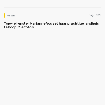
14 jul 2026
Huizen
Topwielrenster Marianne Vos zet haar prachtige landhuis
te koop. Zie foto's