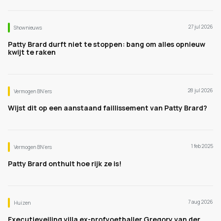
27 jul 2026
Shownieuws
Patty Brard durft niet te stoppen: bang om alles opnieuw
kwijt te raken
28 jul 2026
Vermogen BN’ers
Wijst dit op een aanstaand faillissement van Patty Brard?
1 feb 2025
Vermogen BN’ers
Patty Brard onthult hoe rijk ze is!
7 aug 2026
Huizen
Executieveiling villa ex-profvoetballer Gregory van der