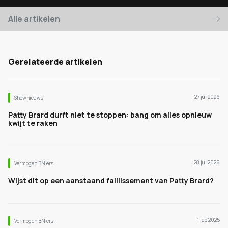
Alle artikelen
Gerelateerde artikelen
27 jul 2026
Shownieuws
Patty Brard durft niet te stoppen: bang om alles opnieuw
kwijt te raken
28 jul 2026
Vermogen BN’ers
Wijst dit op een aanstaand faillissement van Patty Brard?
1 feb 2025
Vermogen BN’ers