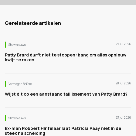
Gerelateerde artikelen
27 jul 2026
Shownieuws
Patty Brard durft niet te stoppen: bang om alles opnieuw
kwijt te raken
28 jul 2026
Vermogen BN’ers
Wijst dit op een aanstaand faillissement van Patty Brard?
23 jul 2026
Shownieuws
Ex-man Robbert Hinfelaar laat Patricia Paay niet in de
steek na scheiding