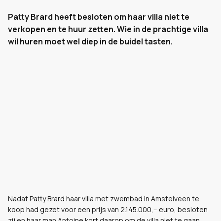
Patty Brard heeft besloten om haar villa niet te
verkopen en te huur zetten. Wie in de prachtige villa
wil huren moet wel diep in de buidel tasten.
Nadat Patty Brard haar villa met zwembad in Amstelveen te
koop had gezet voor een prijs van 2.145.000,-- euro, besloten
zij en haar man Antoine kort daarop om de villa niet te gaan