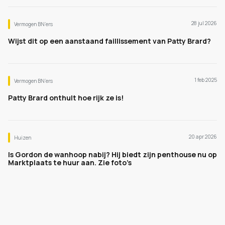
28 jul 2026
Vermogen BN’ers
Wijst dit op een aanstaand faillissement van Patty Brard?
1 feb 2025
Vermogen BN’ers
Patty Brard onthult hoe rijk ze is!
20 apr 2026
Huizen
Is Gordon de wanhoop nabij? Hij biedt zijn penthouse nu op
Marktplaats te huur aan. Zie foto’s