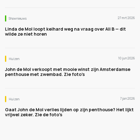
27 mrt 2026
Shownieuws
Linda de Mol loopt keihard weg na vraag over Ali B — dit
wilde ze niet horen
10 jun 2026
Huizen
John de Mol verkoopt met mooie winst zijn Amsterdamse
penthouse met zwembad. Zie foto's
7 jan 2026
Huizen
Gaat John de Mol verlies lijden op zijn penthouse? Het lijkt
vrijwel zeker. Zie de foto's