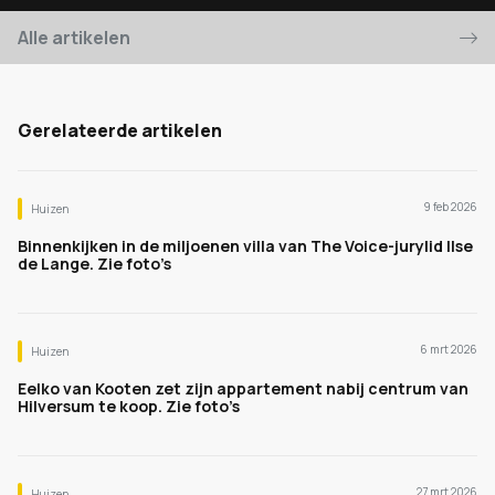
Alle artikelen
Gerelateerde artikelen
9 feb 2026
Huizen
Binnenkijken in de miljoenen villa van The Voice-jurylid Ilse
de Lange. Zie foto’s
6 mrt 2026
Huizen
Eelko van Kooten zet zijn appartement nabij centrum van
Hilversum te koop. Zie foto’s
27 mrt 2026
Huizen