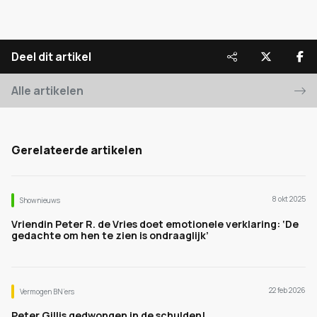
Deel dit artikel
Alle artikelen
Gerelateerde artikelen
8 okt 2025
Shownieuws
Vriendin Peter R. de Vries doet emotionele verklaring: ‘De
gedachte om hen te zien is ondraaglijk’
22 feb 2026
Vermogen BN’ers
Peter Gillis gedwongen in de schulden!