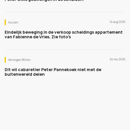
14 aug 2025
Huizen
Eindelijk beweging in de verkoop scheidings appartement
van Fabienne de Vries. Zie foto's
24 nov 2025
Vermogen BN’ers
Dit wil cabaretier Peter Pannekoek niet met de
buitenwereld delen