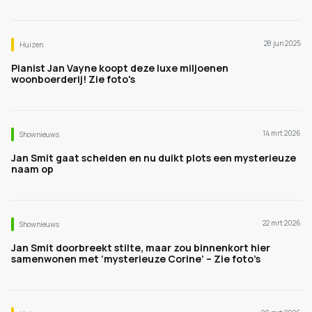
28 jun 2025
Huizen
Pianist Jan Vayne koopt deze luxe miljoenen
woonboerderij! Zie foto's
14 mrt 2026
Shownieuws
Jan Smit gaat scheiden en nu duikt plots een mysterieuze
naam op
22 mrt 2026
Shownieuws
Jan Smit doorbreekt stilte, maar zou binnenkort hier
samenwonen met ‘mysterieuze Corine’ – Zie foto’s