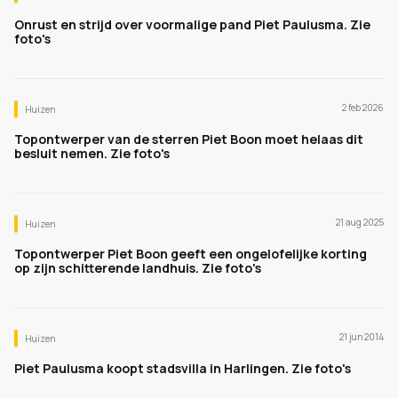
Onrust en strijd over voormalige pand Piet Paulusma. Zie
foto's
2 feb 2026
Huizen
Topontwerper van de sterren Piet Boon moet helaas dit
besluit nemen. Zie foto's
21 aug 2025
Huizen
Topontwerper Piet Boon geeft een ongelofelijke korting
op zijn schitterende landhuis. Zie foto's
21 jun 2014
Huizen
Piet Paulusma koopt stadsvilla in Harlingen. Zie foto's