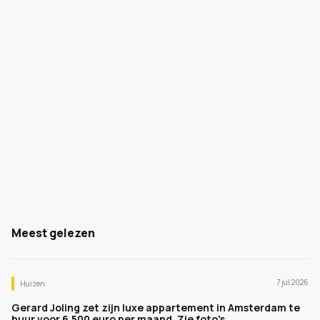
Meest gelezen
7 jul 2026
Huizen
Gerard Joling zet zijn luxe appartement in Amsterdam te
huur voor 6.500 euro per maand. Zie foto's