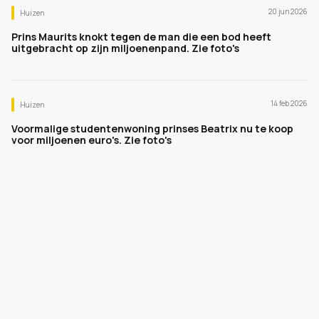
20 jun 2026
Huizen
Prins Maurits knokt tegen de man die een bod heeft
uitgebracht op zijn miljoenenpand. Zie foto's
14 feb 2026
Huizen
Voormalige studentenwoning prinses Beatrix nu te koop
voor miljoenen euro's. Zie foto's