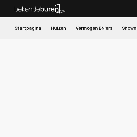
Startpagina
Huizen
Vermogen BN'ers
Shown