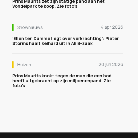
Prins Maurits zet zijn statige pand aan het
Vondelpark te koop. Zie foto’s
4 apr 2026
Shownieuws
‘Ellen ten Damme liegt over verkrachting’: Pieter
Storms haalt keihard uit in Ali B-zaak
20 jun 2026
Huizen
Prins Maurits knokt tegen de man die een bod
heeft uitgebracht op zijn miljoenenpand. Zie
foto's