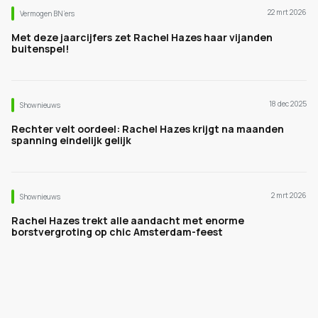
22 mrt 2026
Vermogen BN’ers
Met deze jaarcijfers zet Rachel Hazes haar vijanden
buitenspel!
18 dec 2025
Shownieuws
Rechter velt oordeel: Rachel Hazes krijgt na maanden
spanning eindelijk gelijk
2 mrt 2026
Shownieuws
Rachel Hazes trekt alle aandacht met enorme
borstvergroting op chic Amsterdam-feest