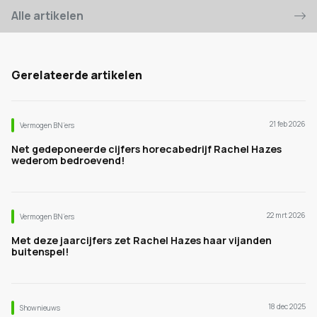
Alle artikelen
Gerelateerde artikelen
21 feb 2026
Vermogen BN’ers
Net gedeponeerde cijfers horecabedrijf Rachel Hazes
wederom bedroevend!
22 mrt 2026
Vermogen BN’ers
Met deze jaarcijfers zet Rachel Hazes haar vijanden
buitenspel!
18 dec 2025
Shownieuws