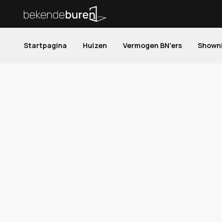
Startpagina
Huizen
Vermogen BN'ers
Shown