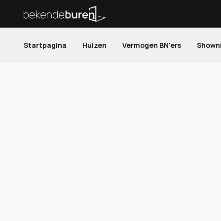
Startpagina
Huizen
Vermogen BN'ers
Shown