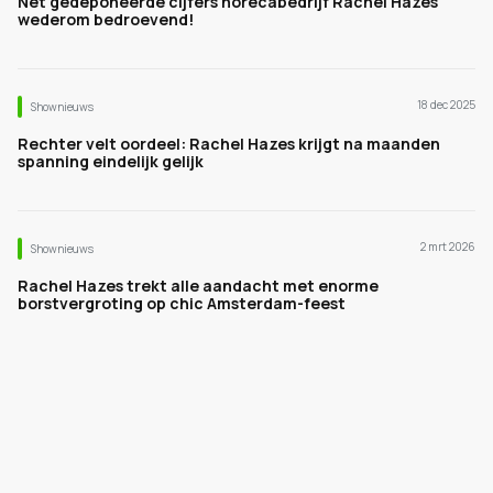
Net gedeponeerde cijfers horecabedrijf Rachel Hazes
wederom bedroevend!
18 dec 2025
Shownieuws
Rechter velt oordeel: Rachel Hazes krijgt na maanden
spanning eindelijk gelijk
2 mrt 2026
Shownieuws
Rachel Hazes trekt alle aandacht met enorme
borstvergroting op chic Amsterdam-feest