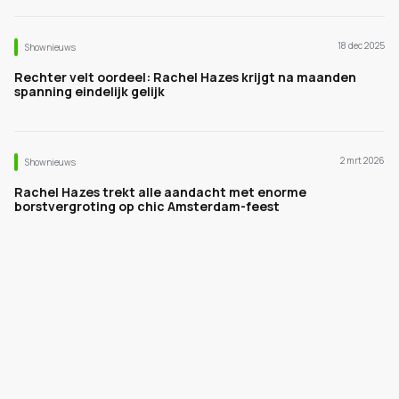
18 dec 2025
Shownieuws
Rechter velt oordeel: Rachel Hazes krijgt na maanden
spanning eindelijk gelijk
2 mrt 2026
Shownieuws
Rachel Hazes trekt alle aandacht met enorme
borstvergroting op chic Amsterdam-feest