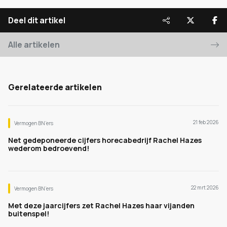
Deel dit artikel
Alle artikelen
Gerelateerde artikelen
21 feb 2026
Vermogen BN’ers
Net gedeponeerde cijfers horecabedrijf Rachel Hazes
wederom bedroevend!
22 mrt 2026
Vermogen BN’ers
Met deze jaarcijfers zet Rachel Hazes haar vijanden
buitenspel!