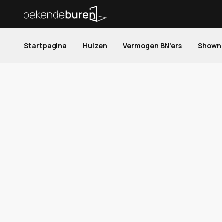
Startpagina
Huizen
Vermogen BN'ers
Shown