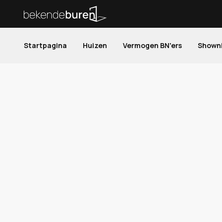
Startpagina
Huizen
Vermogen BN'ers
Shown