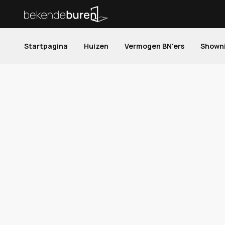
Startpagina
Huizen
Vermogen BN'ers
Shown