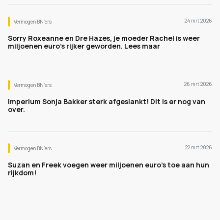
24 mrt 2026
Vermogen BN’ers
Sorry Roxeanne en Dre Hazes, je moeder Rachel is weer
miljoenen euro's rijker geworden. Lees maar
26 mrt 2026
Vermogen BN’ers
Imperium Sonja Bakker sterk afgeslankt! Dit is er nog van
over.
22 mrt 2026
Vermogen BN’ers
Suzan en Freek voegen weer miljoenen euro's toe aan hun
rijkdom!