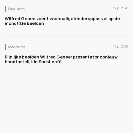
22 jul 2026
Shownieuws
Wilfred Genee zoent voormalige kinderoppas vol op de
mond! Zie beelden
16 jul 2026
Shownieuws
Pijnlijke beelden Wilfred Genee: presentator opnieuw
handtastelijk in Soest café