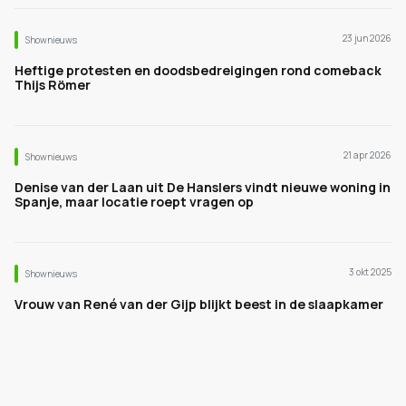
23 jun 2026
Shownieuws
Heftige protesten en doodsbedreigingen rond comeback
Thijs Römer
21 apr 2026
Shownieuws
Denise van der Laan uit De Hanslers vindt nieuwe woning in
Spanje, maar locatie roept vragen op
3 okt 2025
Shownieuws
Vrouw van René van der Gijp blijkt beest in de slaapkamer