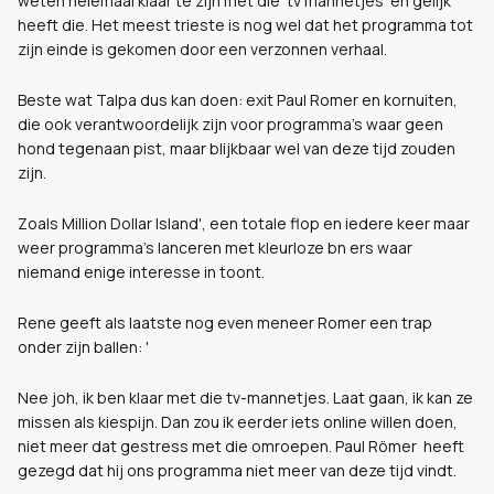
weten helemaal klaar te zijn met die 'tv mannetjes' en gelijk
heeft die. Het meest trieste is nog wel dat het programma tot
zijn einde is gekomen door een verzonnen verhaal.
Beste wat Talpa dus kan doen: exit Paul Romer en kornuiten,
die ook verantwoordelijk zijn voor programma's waar geen
hond tegenaan pist, maar blijkbaar wel van deze tijd zouden
zijn.
Zoals Million Dollar Island', een totale flop en iedere keer maar
weer programma's lanceren met kleurloze bn ers waar
niemand enige interesse in toont.
Rene geeft als laatste nog even meneer Romer een trap
onder zijn ballen: '
Nee joh, ik ben klaar met die tv-mannetjes. Laat gaan, ik kan ze
missen als kiespijn. Dan zou ik eerder iets online willen doen,
niet meer dat gestress met die omroepen. Paul Römer heeft
gezegd dat hij ons programma niet meer van deze tijd vindt.