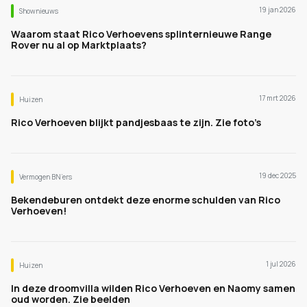
19 jan 2026
Shownieuws
Waarom staat Rico Verhoevens splinternieuwe Range
Rover nu al op Marktplaats?
17 mrt 2026
Huizen
Rico Verhoeven blijkt pandjesbaas te zijn. Zie foto’s
19 dec 2025
Vermogen BN’ers
Bekendeburen ontdekt deze enorme schulden van Rico
Verhoeven!
1 jul 2026
Huizen
In deze droomvilla wilden Rico Verhoeven en Naomy samen
oud worden. Zie beelden