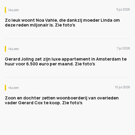
5 jul 2026
Huizen
Zo leuk woont Noa Vahle, die dankzij moeder Linda om
deze reden miljonair is. Zie foto's
7 jul 2026
Huizen
Gerard Joling zet zijn luxe appartement in Amsterdam te
huur voor 6.500 euro per maand. Zie foto's
10 jul 2026
Huizen
Zoon en dochter zetten woonboerderij van overleden
vader Gerard Cox te koop. Zie foto's