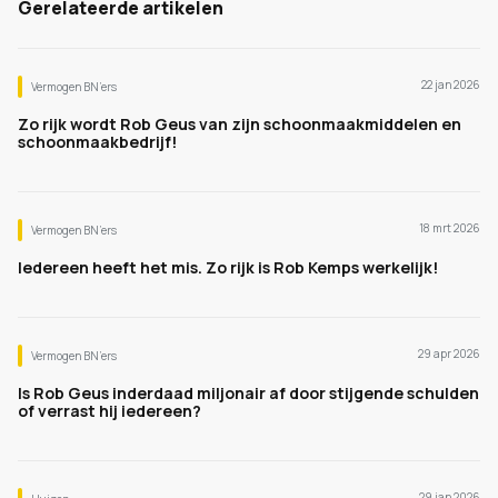
Gerelateerde artikelen
22 jan 2026
Vermogen BN’ers
Zo rijk wordt Rob Geus van zijn schoonmaakmiddelen en
schoonmaakbedrijf!
18 mrt 2026
Vermogen BN’ers
Iedereen heeft het mis. Zo rijk is Rob Kemps werkelijk!
29 apr 2026
Vermogen BN’ers
Is Rob Geus inderdaad miljonair af door stijgende schulden
of verrast hij iedereen?
29 jan 2026