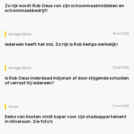
Zo rijk wordt Rob Geus van zijn schoonmaakmiddelen en
schoonmaakbedrijf!
18 mrt 2026
Vermogen BN’ers
Iedereen heeft het mis. Zo rijk is Rob Kemps werkelijk!
29 apr 2026
Vermogen BN’ers
Is Rob Geus inderdaad miljonair af door stijgende schulden
of verrast hij iedereen?
27 mrt 2026
Huizen
Eelko van Kooten vindt koper voor zijn stadsappartement
in Hilversum. Zie foto's