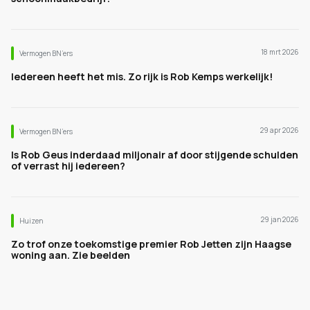
18 mrt 2026
Vermogen BN’ers
Iedereen heeft het mis. Zo rijk is Rob Kemps werkelijk!
29 apr 2026
Vermogen BN’ers
Is Rob Geus inderdaad miljonair af door stijgende schulden
of verrast hij iedereen?
29 jan 2026
Huizen
Zo trof onze toekomstige premier Rob Jetten zijn Haagse
woning aan. Zie beelden