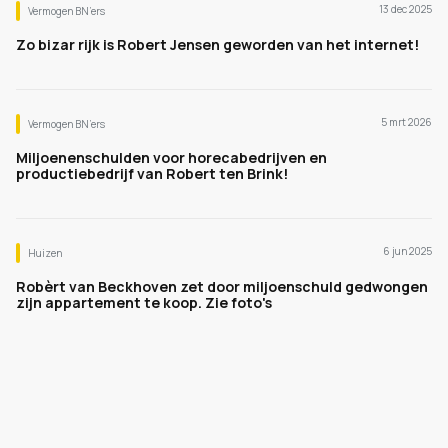
13 dec 2025
Vermogen BN’ers
Zo bizar rijk is Robert Jensen geworden van het internet!
5 mrt 2026
Vermogen BN’ers
Miljoenenschulden voor horecabedrijven en
productiebedrijf van Robert ten Brink!
6 jun 2025
Huizen
Robèrt van Beckhoven zet door miljoenschuld gedwongen
zijn appartement te koop. Zie foto's