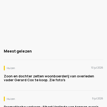
Meest gelezen
10 jul 2026
Huizen
Zoon en dochter zetten woonboerderij van overleden
vader Gerard Cox te koop. Zie foto's
9 jul 2026
Huizen
Dramatische verkoop: Albert Verlinde van tonnen euro's