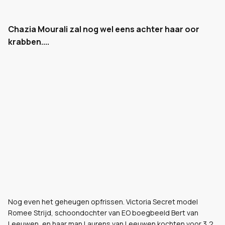
Chazia Mourali zal nog wel eens achter haar oor
krabben....
Nog even het geheugen opfrissen. Victoria Secret model
Romee Strijd, schoondochter van EO boegbeeld Bert van
Leeuwen, en haar man Laurens van Leeuwen kochten voor 3,2