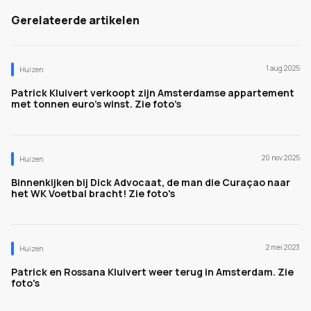
Gerelateerde artikelen
1 aug 2025
Huizen
Patrick Kluivert verkoopt zijn Amsterdamse appartement
met tonnen euro’s winst. Zie foto’s
20 nov 2025
Huizen
Binnenkijken bij Dick Advocaat, de man die Curaçao naar
het WK Voetbal bracht! Zie foto's
2 mei 2023
Huizen
Patrick en Rossana Kluivert weer terug in Amsterdam. Zie
foto's