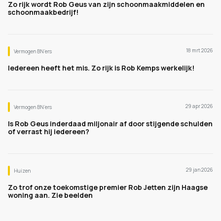
Zo rijk wordt Rob Geus van zijn schoonmaakmiddelen en
schoonmaakbedrijf!
18 mrt 2026
Vermogen BN’ers
Iedereen heeft het mis. Zo rijk is Rob Kemps werkelijk!
29 apr 2026
Vermogen BN’ers
Is Rob Geus inderdaad miljonair af door stijgende schulden
of verrast hij iedereen?
29 jan 2026
Huizen
Zo trof onze toekomstige premier Rob Jetten zijn Haagse
woning aan. Zie beelden