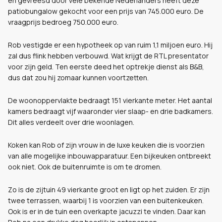
en gevreesd door vele bekende Nederlanders heeft deze
patiobungalow gekocht voor een prijs van 745.000 euro. De
vraagprijs bedroeg 750.000 euro.
Rob vestigde er een hypotheek op van ruim 1,1 miljoen euro. Hij
zal dus flink hebben verbouwd. Wat krijgt de RTL presentator
voor zijn geld. Ten eerste deed het optrekje dienst als B&B,
dus dat zou hij zomaar kunnen voortzetten.
De woonoppervlakte bedraagt 151 vierkante meter. Het aantal
kamers bedraagt vijf waaronder vier slaap- en drie badkamers.
Dit alles verdeelt over drie woonlagen.
Koken kan Rob of zijn vrouw in de luxe keuken die is voorzien
van alle mogelijke inbouwapparatuur. Een bijkeuken ontbreekt
ook niet. Ook de buitenruimte is om te dromen.
Zo is de zijtuin 49 vierkante groot en ligt op het zuiden. Er zijn
twee terrassen, waarbij 1 is voorzien van een buitenkeuken.
Ook is er in de tuin een overkapte jacuzzi te vinden. Daar kan