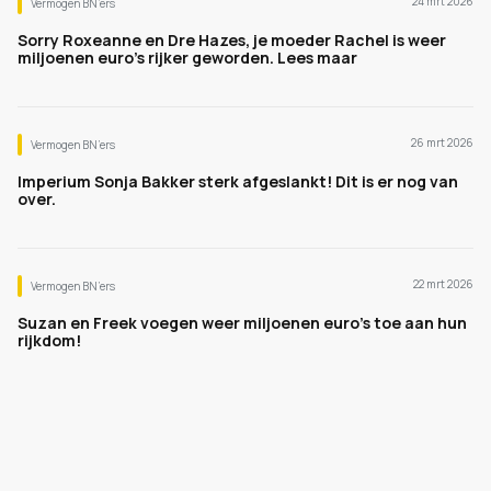
24 mrt 2026
Vermogen BN’ers
Sorry Roxeanne en Dre Hazes, je moeder Rachel is weer
miljoenen euro's rijker geworden. Lees maar
26 mrt 2026
Vermogen BN’ers
Imperium Sonja Bakker sterk afgeslankt! Dit is er nog van
over.
22 mrt 2026
Vermogen BN’ers
Suzan en Freek voegen weer miljoenen euro's toe aan hun
rijkdom!