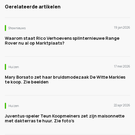
Gerelateerde artikelen
19 jan 2026
Shownieuws
Waarom staat Rico Verhoevens splinternieuwe Range
Rover nu al op Marktplaats?
17 mei 2026
Huizen
Mary Borsato zet haar bruidsmodezaak De Witte Markies
te koop. Zie beelden
22 apr 2026
Huizen
Juventus-speler Teun Koopmeiners zet zijn maisonnette
met dakterras te huur. Zie foto’s